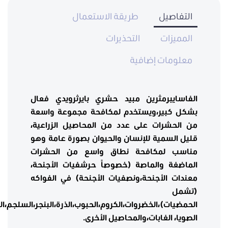
التفاصيل
طريقة الاستعمال
المميزات
التحذيرات
معلومات إضافية
الفاسايبرمثرين مبيد حشري بايرثرويدي فعال
بشكل كبير،ويستخدم لمكافحة مجموعة واسعة
من الحشرات على عدد من المحاصيل الزراعية،
قليل السمية للإنسان والحيوان بصورة عامة وهو
مناسب لمكافحة نطاق واسع من الحشرات
الماضغة والماصة (خصوصاً حرشفيات الأجنحة،
معندات الأجنحة،ونصفيات الأجنحة) في الفواكه
(تشمل
الحمضيات)،الخضروات،الكروم،الحبوب،الذرة،البنجر،السلجم،ا
الصويا، الغابات،والمحاصيل الأخرى.