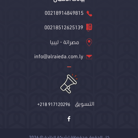
00218914849815
00218512625139
مصراتة - ليبيا
info@alraieda.com.ly
التسويق
+218 917120296
كل الحقوق محفوظة لشركة الرائدة © 2026