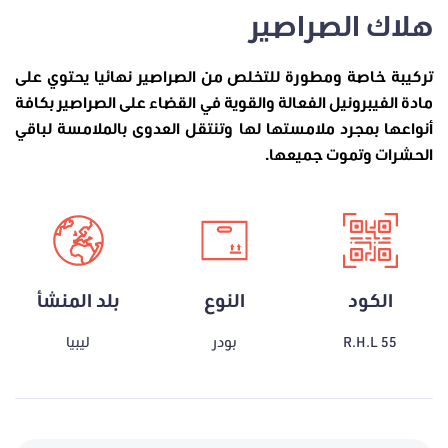
هلاك الصراصير
تركيبة خاصة ومطورة للتخلص من الصراصير نهائيا يحتوي على
مادة الفيبرونيل الفعالة والقوية في القضاء على الصراصير بكافة
أنواعها بمجرد ملامستها لها وتنتقل العدوى بالملامسة لباقي
الحشرات وتموت جميعها.
الكود
النوع
بلد المنشأ
R.H.L 55
بودر
ليبيا