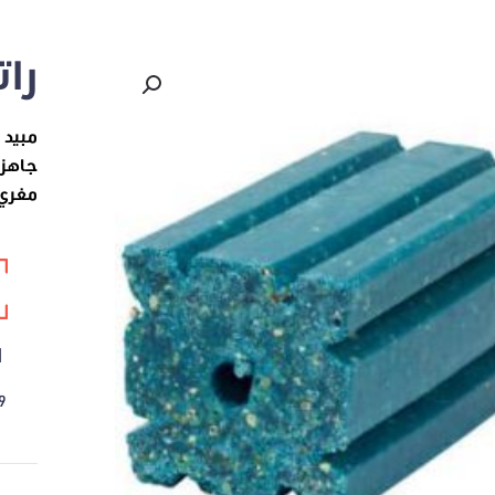
را
مبيد 
جاهزة
مغري 
ا
9