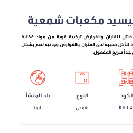
تيسيد مكعبات شمعية
قاتل للفئران والقوارض تركيبة قوية من مواد غذائية
 للأكل محببة لدى الفئران والقوارض وجاذبة لهم بشكل
جداً سريع المفعول.
لكود
النوع
بلد المنشأ
R.H.L 4
شمعي
ليبيا