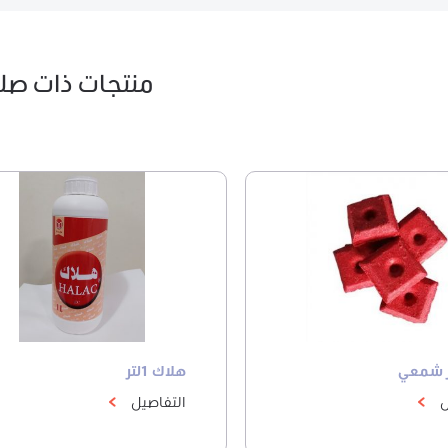
منتجات ذات صل
ر شمعي
هلاك 1لتر
ل
التفاصيل