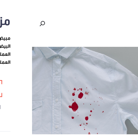
مز
مبيض 
البي
العمل
العمل
ا