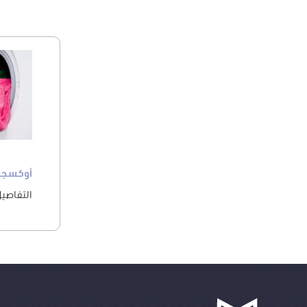
أوكسجي
التفاصي