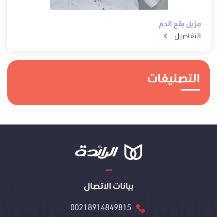
مزيل بقع الدم
التفاصيل
التصنيفات
بيانات الاتصال
00218914849815