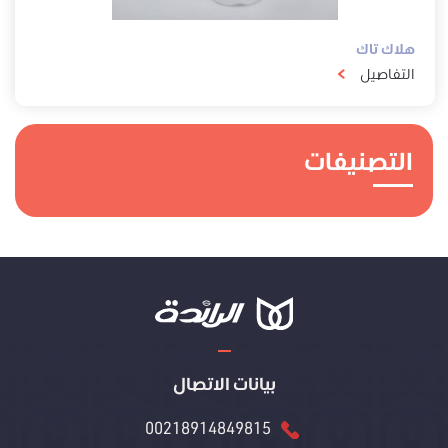
هلاك تاك
التفاصيل
التصنيفات
بيانات الاتصال
00218914849815