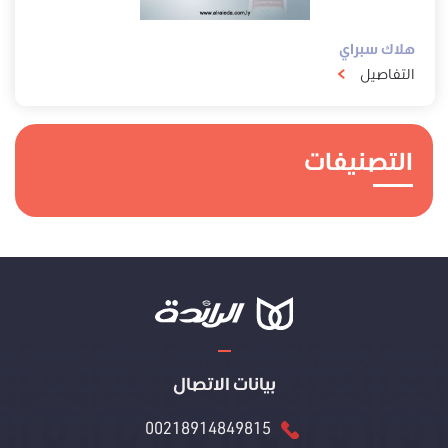
هلاك سبراي
التفاصيل
التصنيفات
بيانات الاتصال
00218914849815