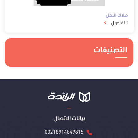
هلاك النمل
التفاصيل
التصنيفات
بيانات الاتصال
00218914849815