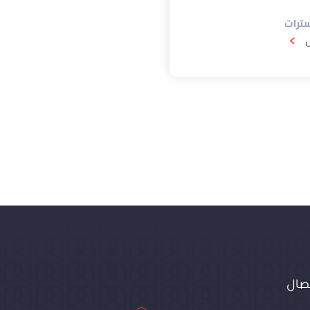
سترات
ل
تصال