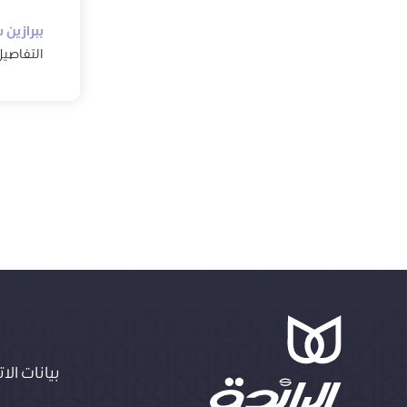
ببرازين 
التفاصي
بيانات الا