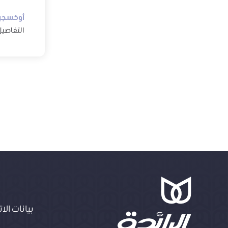
أوكسجي
التفاصي
بيانات الا