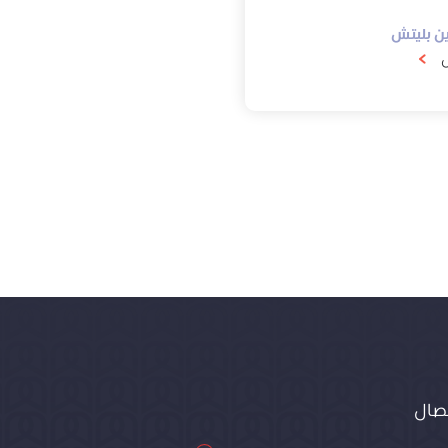
ن بليتش
ل
تصال